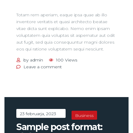
Totam rem aperiam, eaque ipsa quae ab illo
inventore veritatis et quasi architecto beatae
vitae dicta sunt explicabo. Nemo enim ipsam
voluptatem quia voluptas sit aspernatur aut odit
aut fugit, sed quia consequuntur magni dolores
eos qui ratione voluptatem sequi nesciunt.
by
admin
100
Views
on
Leave a comment
Post
With
Carousel
23 februarja, 2023
Business
Sample post format: