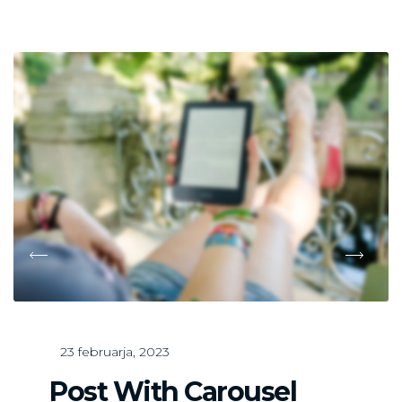
post
with
YouTube
video
23 februarja, 2023
Post With Carousel