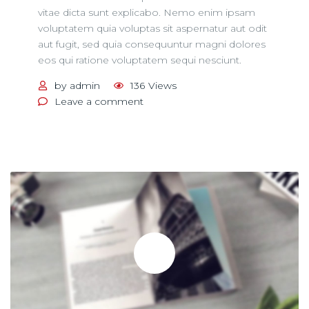
vitae dicta sunt explicabo. Nemo enim ipsam
voluptatem quia voluptas sit aspernatur aut odit
aut fugit, sed quia consequuntur magni dolores
eos qui ratione voluptatem sequi nesciunt.
by
admin
136
Views
on
Leave a comment
Sample
post
with
image