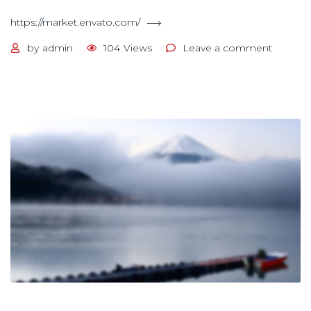
https://market.envato.com/
on
by
admin
104
Views
Leave a comment
Sample
post
format:
link